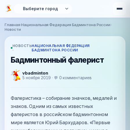
Перейти к основному содержанию
Главная
›
Национальная Федерация Бадминтона России
›
Вы здесь
Новости
НОВОСТЬ
НАЦИОНАЛЬНАЯ ФЕДЕРАЦИЯ
·
БАДМИНТОНА РОССИИ
Бадминтонный фалерист
vbadminton
5 ноября 2019 · 💬 0 комментариев
Фалеристика – собирание значков, медалей и
знаков. Одним из самых известных
фалеристов в российском бадминтонном
мире является Юрий Бархударов. «Первые