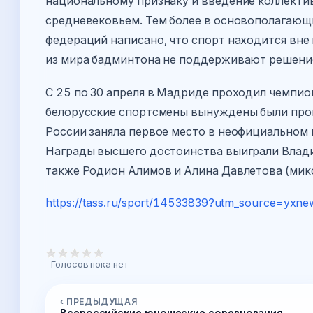
национальному признаку и введение коллектив
средневековьем. Тем более в основополагаю
федераций написано, что спорт находится вне
из мира бадминтона не поддерживают решение
С 25 по 30 апреля в Мадриде проходил чемпио
белорусские спортсмены вынуждены были проп
России заняла первое место в неофициальном 
Награды высшего достоинства выиграли Влади
также Родион Алимов и Алина Давлетова (микс
https://tass.ru/sport/14533839?utm_source=yx
Голосов пока нет
‹ ПРЕДЫДУЩАЯ
Всероссийские юношеские соревнования,