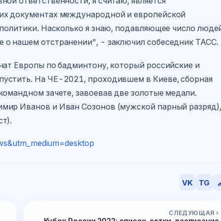
ной ответственности, я считаю, является
щих документах международной и европейской
 политики. Насколько я знаю, подавляющее число люде
 о нашем отстранении", - заключил собеседник ТАСС.
нат Европы по бадминтону, который российские и
устить. На ЧЕ-2021, проходившем в Киеве, сборная
командном зачете, завоевав две золотые медали.
мир Иванов и Иван Созонов (мужской парный разряд),
т).
news&utm_medium=desktop
VK
TG

СЛЕДУЮЩАЯ ›
Кубок России 2022: список, сетки, расписание