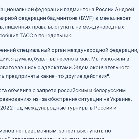
 Национальной федерации бадминтона России Андрей
емирной федерации бадминтона (BWF) в мае вынесет
в, лишенных права выступать на международных
сообщил ТАСС в понедельник.
ренний специальный орган международной федерации,
ии, я думаю, будет вынесено в мае. Мы изложили в
оветовавшись с адвокатами. Ждем окончательного
ть предприняты какие-то другие действия".
та объявила о запрете российским и белорусским
евнованиях из-за обострения ситуации на Украине,
 2022 год международные турниры в России и
менов неправомочным, запрет выступать по