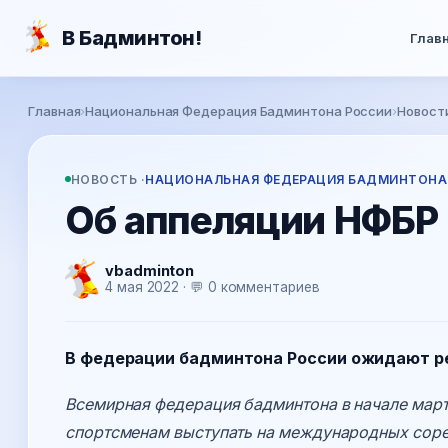
Перейти к основному содержанию
В Бадминтон!
Глав
Вы здесь
Главная
›
Национальная Федерация Бадминтона России
›
Новост
НОВОСТЬ ·
НАЦИОНАЛЬНАЯ ФЕДЕРАЦИЯ БАДМИНТОНА
Об аппеляции НФБР
vbadminton
4 мая 2022 · 💬 0 комментариев
В федерации бадминтона России ожидают ре
Всемирная федерация бадминтона в начале март
спортсменам выступать на международных сорев