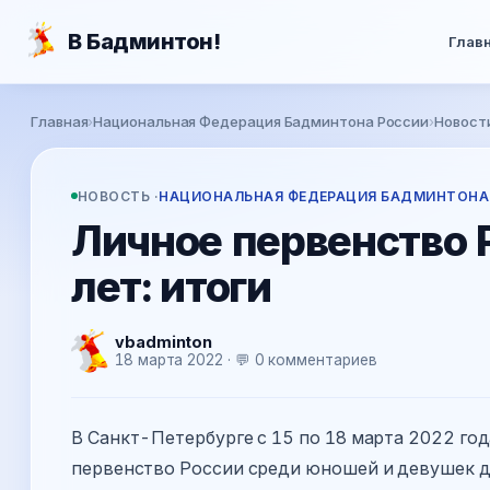
Перейти к основному содержанию
В Бадминтон!
Глав
Вы здесь
Главная
›
Национальная Федерация Бадминтона России
›
Новост
НОВОСТЬ ·
НАЦИОНАЛЬНАЯ ФЕДЕРАЦИЯ БАДМИНТОНА
Личное первенство 
лет: итоги
vbadminton
18 марта 2022 · 💬 0 комментариев
В Санкт-Петербурге с 15 по 18 марта 2022 го
первенство России среди юношей и девушек до 