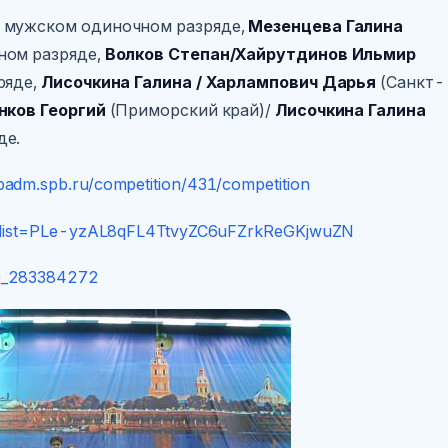
в мужском одиночном разряде,
Мезенцева Галина
ном разряде,
Волков Степан/Хайрутдинов Ильмир
ряде,
Лисочкина Галина / Харлампович Дарья
(Санкт-
нков Георгий
(Приморский край)/
Лисочкина Галина
де.
.badm.spb.ru/competition/431/competition
st?list=PLe-yzAL8qFL4TtvyZC6uFZrkReGKjwuZN
0_283384272