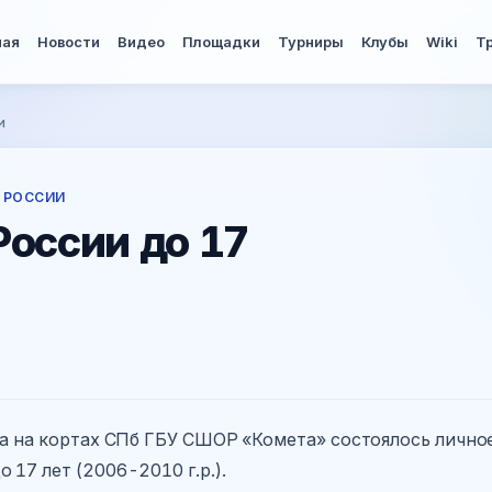
ная
Новости
Видео
Площадки
Турниры
Клубы
Wiki
Т
и
 РОССИИ
России до 17
да на кортах СПб ГБУ СШОР «Комета» состоялось лично
17 лет (2006-2010 г.р.).