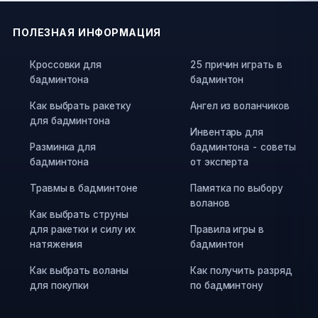
ПОЛЕЗНАЯ ИНФОРМАЦИЯ
Кроссовки для
25 причин играть в
бадминтона
бадминтон
Как выбрать ракетку
Ангел из воланчиков
для бадминтона
Инвентарь для
Разминка для
бадминтона - советы
бадминтона
от эксперта
Травмы в бадминтоне
Памятка по выбору
воланов
Как выбрать струны
для ракетки и силу их
Правила игры в
натяжения
бадминтон
Как выбрать воланы
Как получить разряд
для покупки
по бадминтону