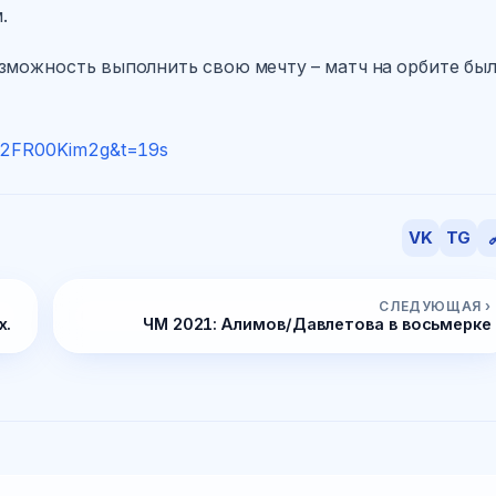
.
зможность выполнить свою мечту – матч на орбите бы
=02FR00Kim2g&t=19s
VK
TG

СЛЕДУЮЩАЯ ›
х.
ЧМ 2021: Алимов/Давлетова в восьмерке