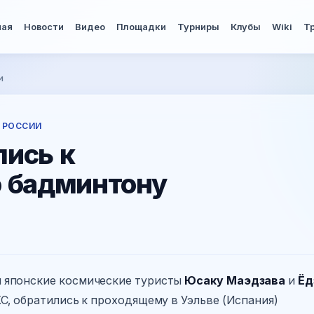
ная
Новости
Видео
Площадки
Турниры
Клубы
Wiki
Т
и
 РОССИИ
лись к
о бадминтону
 японские космические туристы
Юсаку Маэдзава
и
Ёд
С, обратились к проходящему в Уэльве (Испания)