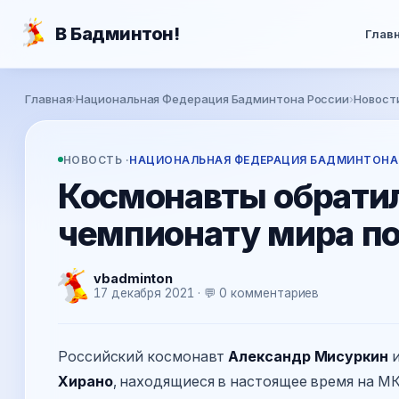
Перейти к основному содержанию
В Бадминтон!
Глав
Вы здесь
Главная
›
Национальная Федерация Бадминтона России
›
Новост
НОВОСТЬ ·
НАЦИОНАЛЬНАЯ ФЕДЕРАЦИЯ БАДМИНТОНА
Космонавты обрати
чемпионату мира п
vbadminton
17 декабря 2021 · 💬 0 комментариев
Российский космонавт
Александр Мисуркин
и
Хирано
, находящиеся в настоящее время на МК