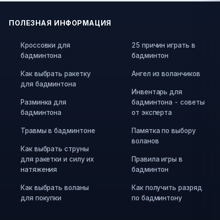
ПОЛЕЗНАЯ ИНФОРМАЦИЯ
Кроссовки для
25 причин играть в
бадминтона
бадминтон
Как выбрать ракетку
Ангел из воланчиков
для бадминтона
Инвентарь для
Разминка для
бадминтона - советы
бадминтона
от эксперта
Травмы в бадминтоне
Памятка по выбору
воланов
Как выбрать струны
для ракетки и силу их
Правила игры в
натяжения
бадминтон
Как выбрать воланы
Как получить разряд
для покупки
по бадминтону