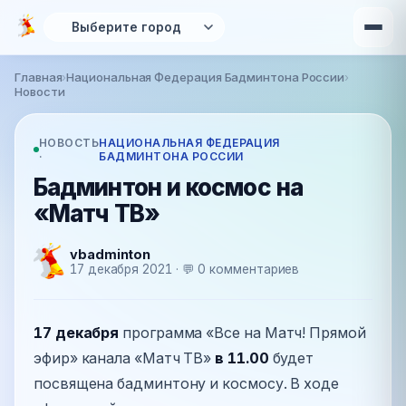
Перейти к основному содержанию
Главная
›
Национальная Федерация Бадминтона России
›
Вы здесь
Новости
НОВОСТЬ
НАЦИОНАЛЬНАЯ ФЕДЕРАЦИЯ
·
БАДМИНТОНА РОССИИ
Бадминтон и космос на
«Матч ТВ»
vbadminton
17 декабря 2021 · 💬 0 комментариев
17 декабря
программа «Все на Матч! Прямой
эфир» канала «Матч ТВ»
в 11.00
будет
посвящена бадминтону и космосу. В ходе