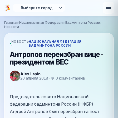
Перейти к основному содержанию
Главная
›
Национальная Федерация Бадминтона России
›
Вы здесь
Новости
НОВОСТЬ
НАЦИОНАЛЬНАЯ ФЕДЕРАЦИЯ
·
БАДМИНТОНА РОССИИ
Антропов переизбран вице-
президентом BEC
Alex Lapin
20 апреля 2018 · 💬 0 комментариев
Председатель совета Национальной
федерации бадминтона России (НФБР)
Андрей Антропов был переизбран на пост