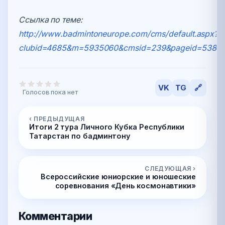
Ссылка по теме:
http://www.badmintoneurope.com/cms/default.aspx?
clubid=4685&m=5935060&cmsid=239&pageid=5381
VK
TG
🔗
Голосов пока нет
‹ ПРЕДЫДУЩАЯ
Итоги 2 тура Личного Кубка Республики
Татарстан по бадминтону
СЛЕДУЮЩАЯ ›
Всероссийские юниорские и юношеские
соревнования «День космонавтики»
Комментарии