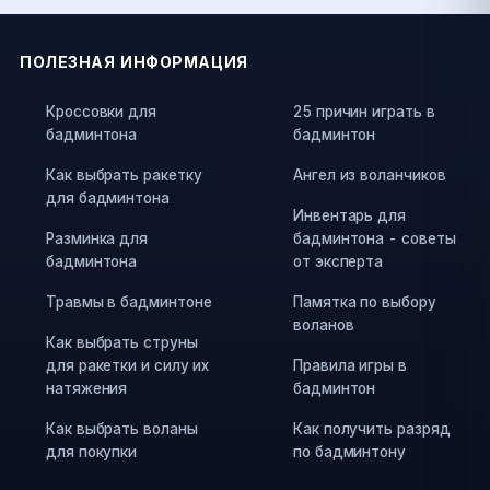
ПОЛЕЗНАЯ ИНФОРМАЦИЯ
Кроссовки для
25 причин играть в
бадминтона
бадминтон
Как выбрать ракетку
Ангел из воланчиков
для бадминтона
Инвентарь для
Разминка для
бадминтона - советы
бадминтона
от эксперта
Травмы в бадминтоне
Памятка по выбору
воланов
Как выбрать струны
для ракетки и силу их
Правила игры в
натяжения
бадминтон
Как выбрать воланы
Как получить разряд
для покупки
по бадминтону