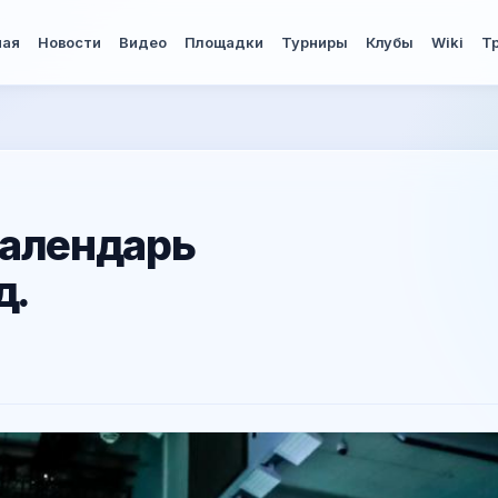
ная
Новости
Видео
Площадки
Турниры
Клубы
Wiki
Т
календарь
д.