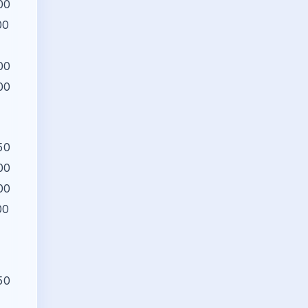
00
00
00
00
50
00
00
00
50