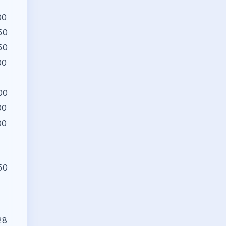
00
50
50
00
00
00
00
50
28