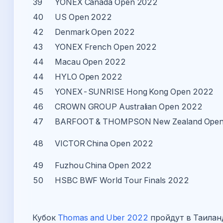
39
YONEX Canada Open 2022
40
US Open 2022
42
Denmark Open 2022
43
YONEX French Open 2022
44
Macau Open 2022
44
HYLO Open 2022
45
YONEX-SUNRISE Hong Kong Open 2022
46
CROWN GROUP Australian Open 2022
47
BARFOOT & THOMPSON New Zealand Ope
48
VICTOR China Open 2022
49
Fuzhou China Open 2022
50
HSBC BWF World Tour Finals 2022
Кубок
Thomas and Uber 2022
пройдут в Таиланд