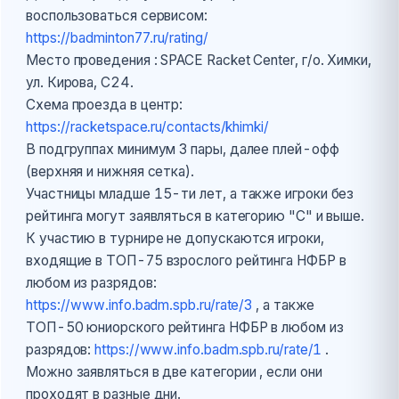
воспользоваться сервисом:
https://badminton77.ru/rating/
Место проведения : SPACE Racket Center, г/о. Химки,
ул. Кирова, С24.
Схема проезда в центр:
https://racketspace.ru/contacts/khimki/
В подгруппах минимум 3 пары, далее плей-офф
(верхняя и нижняя сетка).
Участницы младше 15-ти лет, а также игроки без
рейтинга могут заявляться в категорию "С" и выше.
К участию в турнире не допускаются игроки,
входящие в TOП-75 взрослого рейтинга НФБР в
любом из разрядов:
https://www.info.badm.spb.ru/rate/3
, а также
ТОП-50 юниорского рейтинга НФБР в любом из
разрядов:
https://www.info.badm.spb.ru/rate/1
.
Можно заявляться в две категории , если они
проходят в разные дни.