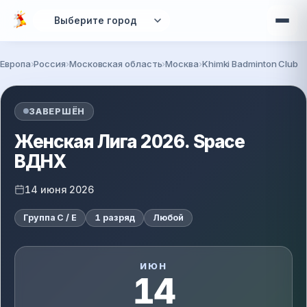
Перейти к основному содержанию
Европа
Россия
Московская область
Москва
Khimki Badminton Club
Вы здесь
ЗАВЕРШЁН
Женская Лига 2026. Space
ВДНХ
14 июня 2026
Группа C / E
1 разряд
Любой
ИЮН
14