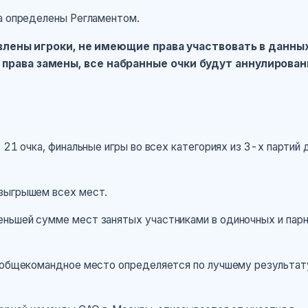
ка определены Регламентом.
явлены игроки, не имеющие права участвовать в данны
 права замены, все набранные очки будут аннулирован
 21 очка, финальные игры во всех категориях из 3-х партий 
озыгрышем всех мест.
еньшей сумме мест занятых участниками в одиночных и пар
д общекомандное место определяется по лучшему результат