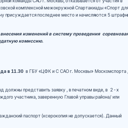
борной команды САО г. Москвы, отказывается от участия в
ковской комплексной межокружной Спартакиады «Спорт дл
йону присуждается последнее место и начисляются 5 штраф
внесения изменений в систему проведения соревнова
ндатную комиссию.
да в 11.30
в ГБУ «ЦФК и С САО г. Москвы» Москомспорта 
д должны представить заявку , в печатном виде, в 2-х
ждого участника, заверенную Главой управы района/ или
ажданский паспорт (ксерокопия не допускается). Данный