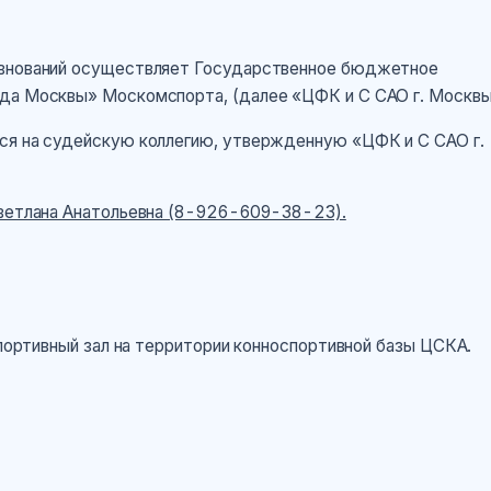
евнований осуществляет Государственное бюджетное
ода Москвы» Москомспорта, (далее «ЦФК и С САО г. Москвы
ся на судейскую коллегию, утвержденную «ЦФК и С САО г.
ветлана Анатольевна (8-926-609-38-23).
портивный зал на территории конноспортивной базы ЦСКА.