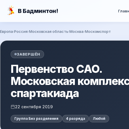
Перейти к основному содержанию
В Бадминтон!
Глав
Европа
Россия
Московская область
Москва
Москомспорт
Вы здесь
ЗАВЕРШЁН
Первенство САО.
Московская комплек
спартакиада
22 сентября 2019
Группа Без разделения
4 разряда
Любой