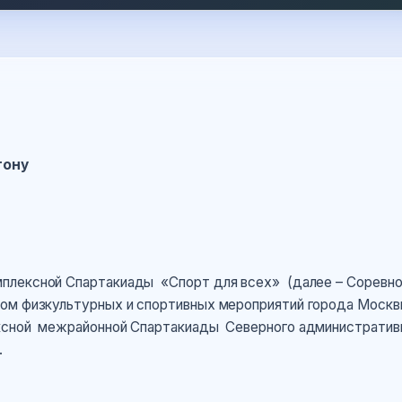
тону
плексной Спартакиады «Спорт для всех» (далее – Соревно
ом физкультурных и спортивных мероприятий города Москв
ксной межрайонной Спартакиады Северного административ
.
ены Регламентом.