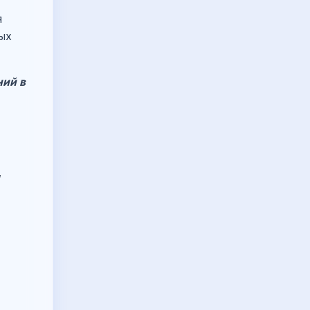
я
ных
ний в
,