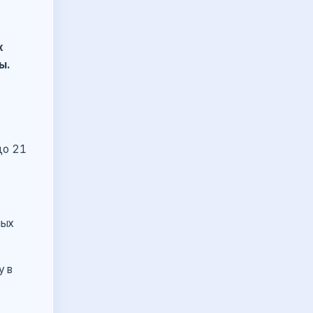
х
ы.
до 21
ных
у в