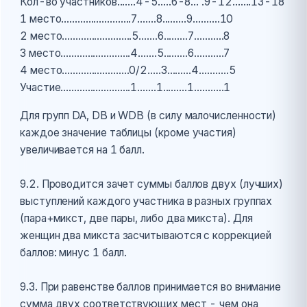
Кол-во участников.......4-5.….6-8... .9-12…….13-18
1 место..........................7.......8.........9……….10
2 место..........................5.......6.........7………..8
3 место..........................4.......5.........6………..7
4 место.........................0/2.....3.........4………..5
Участие..........................1.......1.........1…….….1
Для групп DA, DB и WDB (в силу малочисленности)
каждое значение таблицы (кроме участия)
увеличивается на 1 балл.
9.2. Проводится зачет суммы баллов двух (лучших)
выступлений каждого участника в разных группах
(пара+микст, две пары, либо два микста). Для
женщин два микста засчитываются с коррекцией
баллов: минус 1 балл.
9.3. При равенстве баллов принимается во внимание
сумма двух соответствующих мест - чем она