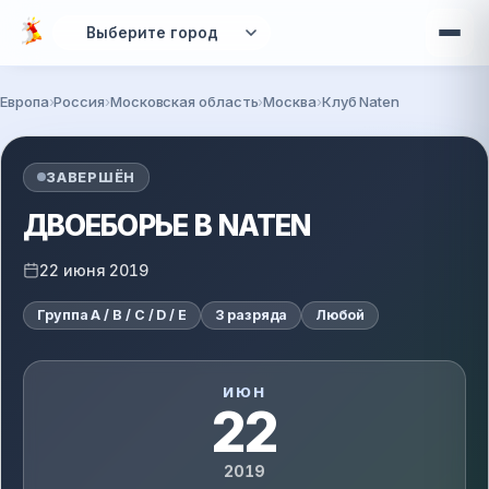
Перейти к основному содержанию
Европа
Россия
Московская область
Москва
Клуб Naten
Вы здесь
ЗАВЕРШЁН
ДВОЕБОРЬЕ В NATEN
22 июня 2019
Группа A / B / C / D / E
3 разряда
Любой
ИЮН
22
2019