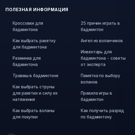
ПОЛЕЗНАЯ ИНФОРМАЦИЯ
Кроссовки для
25 причин играть в
бадминтона
бадминтон
Как выбрать ракетку
Ангел из воланчиков
для бадминтона
Инвентарь для
Разминка для
бадминтона - советы
бадминтона
от эксперта
Травмы в бадминтоне
Памятка по выбору
воланов
Как выбрать струны
для ракетки и силу их
Правила игры в
натяжения
бадминтон
Как выбрать воланы
Как получить разряд
для покупки
по бадминтону