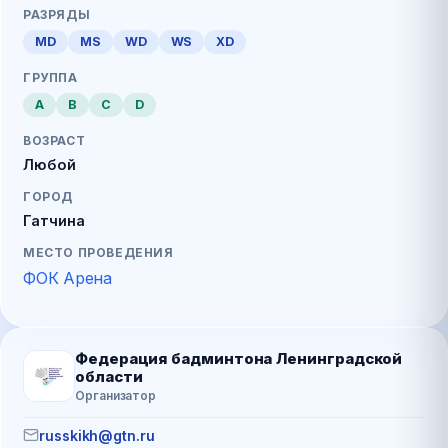
РАЗРЯДЫ
MD
MS
WD
WS
XD
ГРУППА
A
B
C
D
ВОЗРАСТ
Любой
ГОРОД
Гатчина
МЕСТО ПРОВЕДЕНИЯ
ФОК Арена
Федерация бадминтона Ленинградской
области
Организатор
russkikh@gtn.ru