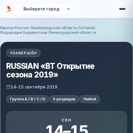
Перейти к основному содержанию
Европа
Россия
Ленинградская область
Гатчина
Федерация бадминтона Ленинградской области
Вы здесь
ЗАВЕРШЁН
RUSSIAN «ВТ Открытие
сезона 2019»
14–15 сентября 2019
Группа A / B / C / D
5 разрядов
Любой
СЕН
14–15