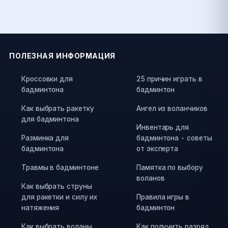
ПОЛЕЗНАЯ ИНФОРМАЦИЯ
Кроссовки для
25 причин играть в
бадминтона
бадминтон
Как выбрать ракетку
Ангел из воланчиков
для бадминтона
Инвентарь для
Разминка для
бадминтона - советы
бадминтона
от эксперта
Травмы в бадминтоне
Памятка по выбору
воланов
Как выбрать струны
для ракетки и силу их
Правила игры в
натяжения
бадминтон
Как выбрать воланы
Как получить разряд