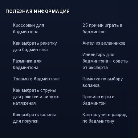
ПОЛЕЗНАЯ ИНФОРМАЦИЯ
Кроссовки для
25 причин играть в
бадминтона
бадминтон
Как выбрать ракетку
Ангел из воланчиков
для бадминтона
Инвентарь для
Разминка для
бадминтона - советы
бадминтона
от эксперта
Травмы в бадминтоне
Памятка по выбору
воланов
Как выбрать струны
для ракетки и силу их
Правила игры в
натяжения
бадминтон
Как выбрать воланы
Как получить разряд
для покупки
по бадминтону