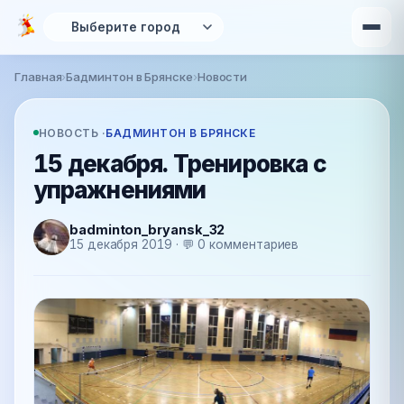
Перейти к основному содержанию
Главная
›
Бадминтон в Брянске
›
Новости
Вы здесь
НОВОСТЬ ·
БАДМИНТОН В БРЯНСКЕ
15 декабря. Тренировка с
упражнениями
badminton_bryansk_32
15 декабря 2019 · 💬 0 комментариев