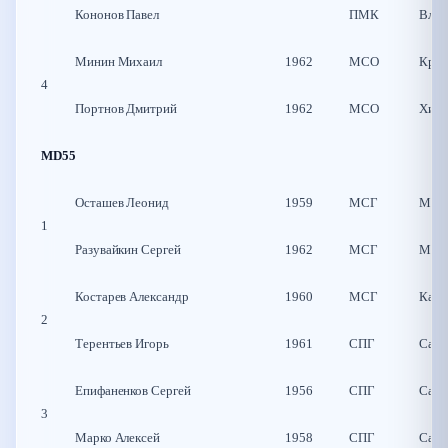
Кононов Павел
ПМК
Влад
Минин Михаил
1962
МСО
Крас
4
Портнов Дмитрий
1962
МСО
Хим
MD55
Осташев Леонид
1959
МСГ
Моск
1
Разувайкин Сергей
1962
МСГ
Моск
Костарев Александр
1960
МСГ
Калу
2
Терентьев Игорь
1961
СПГ
Санк
Епифаненков Сергей
1956
СПГ
Санк
3
Марко Алексей
1958
СПГ
Санк