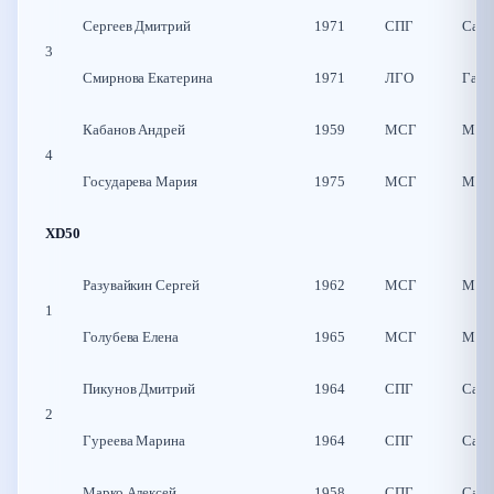
Сергеев Дмитрий
1971
СПГ
Санк
3
Смирнова Екатерина
1971
ЛГО
Гатч
Кабанов Андрей
1959
МСГ
Моск
4
Государева Мария
1975
МСГ
Моск
XD50
Разувайкин Сергей
1962
МСГ
Моск
1
Голубева Елена
1965
МСГ
Моск
Пикунов Дмитрий
1964
СПГ
Санк
2
Гуреева Марина
1964
СПГ
Санк
Марко Алексей
1958
СПГ
Санк