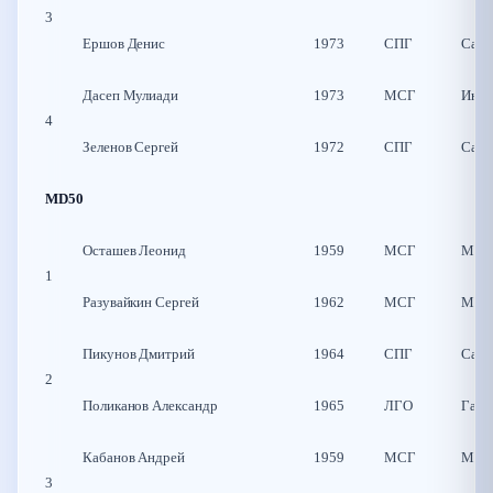
3
Ершов Денис
1973
СПГ
Санк
Дасеп Мулиади
1973
МСГ
Индо
4
Зеленов Сергей
1972
СПГ
Санк
MD50
Осташев Леонид
1959
МСГ
Моск
1
Разувайкин Сергей
1962
МСГ
Моск
Пикунов Дмитрий
1964
СПГ
Санк
2
Поликанов Александр
1965
ЛГО
Гатч
Кабанов Андрей
1959
МСГ
Моск
3