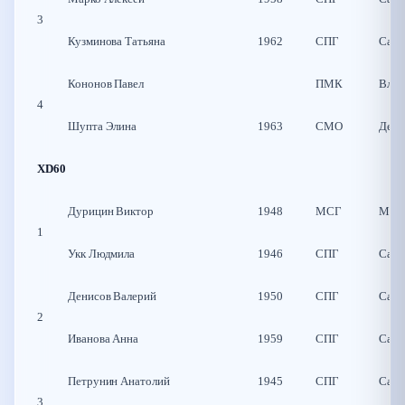
3
Кузминова Татьяна
1962
СПГ
Санк
Кононов Павел
ПМК
Влад
4
Шупта Элина
1963
СМО
Десн
XD60
Дурицин Виктор
1948
МСГ
Моск
1
Укк Людмила
1946
СПГ
Санк
Денисов Валерий
1950
СПГ
Санк
2
Иванова Анна
1959
СПГ
Санк
Петрунин Анатолий
1945
СПГ
Санк
3