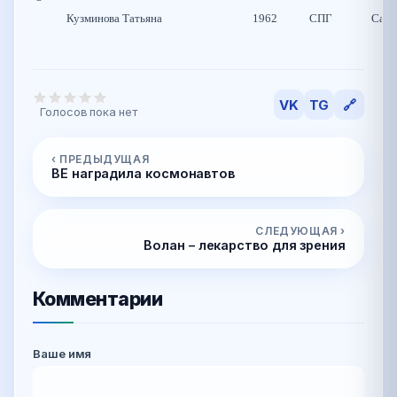
Кузминова Татьяна
1962
СПГ
Санк
VK
TG
🔗
Голосов пока нет
‹ ПРЕДЫДУЩАЯ
ВЕ наградила космонавтов
СЛЕДУЮЩАЯ ›
Волан – лекарство для зрения
Комментарии
Ваше имя