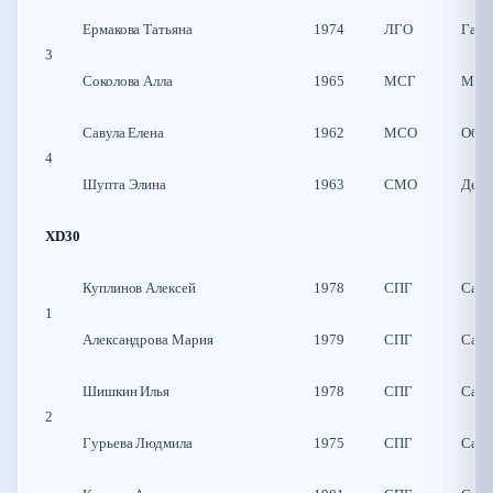
Ермакова Татьяна
1974
ЛГО
Гатч
3
Соколова Алла
1965
МСГ
Моск
Савула Елена
1962
МСО
Обни
4
Шупта Элина
1963
СМО
Десн
XD30
Куплинов Алексей
1978
СПГ
Санк
1
Александрова Мария
1979
СПГ
Санк
Шишкин Илья
1978
СПГ
Санк
2
Гурьева Людмила
1975
СПГ
Санк