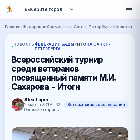
Перейти к основному содержанию
Главная
›
Федерация бадминтона Санкт-Петербурга
›
Новости
Вы здесь
НОВОСТЬ
ФЕДЕРАЦИЯ БАДМИНТОНА САНКТ-
·
ПЕТЕРБУРГА
Всероссийский турнир
среди ветеранов
посвященный памяти М.И.
Сахарова - Итоги
Alex Lapin
Ветеранские соревнования
2 марта 2018 · 💬
0 комментариев