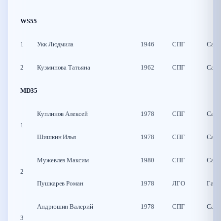
WS55
1
Укк Людмила
1946
СПГ
Санк
2
Кузминова Татьяна
1962
СПГ
Санк
MD35
Куплинов Алексей
1978
СПГ
Санк
1
Шишкин Илья
1978
СПГ
Санк
Мужевлев Максим
1980
СПГ
Санк
2
Пушкарев Роман
1978
ЛГО
Гатч
Андрюшин Валерий
1978
СПГ
Санк
3