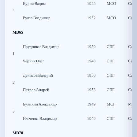
Куров Вадим
1955
МСО
Солн
4
Рулев Владимир
1952
МСО
Солн
MD65
Прудников Владимир
1950
СПГ
Санк
1
Черник Олег
1948
СПГ
Санк
Денисов Валерий
1950
СПГ
Санк
2
Петров Андрей
1953
СПГ
Санк
Бузынин Александр
1949
МСГ
Моск
3
Ильченко Владимир
1949
СПГ
Санк
MD70