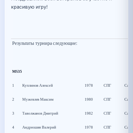
красивую игру!
Результаты турнира следующие:
MS35
1
Куплинов Алексей
1978
СПГ
Санк
2
Мужевлев Максим
1980
СПГ
Санк
3
Таволжанов Дмитрий
1982
СПГ
Санк
4
Андрюшин Валерий
1978
СПГ
Санк