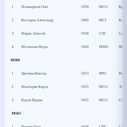
1
Поликарпов Олег
1959
МСО
Крас
2
Костарев Александр
1960
МСГ
Калу
3
Марко Алексей
1958
СПГ
Санк
4
Молчанов Игорь
1960
ММО
Монч
MS60
1
Цветков Виктор
1953
ЯРО
Рыби
2
Мхитарян Карен
1955
МСО
Элек
3
Куров Вадим
1955
МСО
Солн
MS65
1
Черник Олег
1948
СПГ
Санк