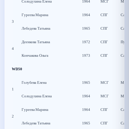
Солодухина Елена
1964
МСГ
Моск
Гуреева Марина
1964
СПГ
Санк
3
Лебедева Татьяна
1965
СПГ
Санк
Деенкова Татьяна
1972
СПГ
Пуш
4
Кончакова Ольга
1973
СПГ
Санк
WD50
Голубева Елена
1965
МСГ
Моск
1
Солодухина Елена
1964
МСГ
Моск
Гуреева Марина
1964
СПГ
Санк
2
Лебедева Татьяна
1965
СПГ
Санк