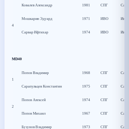
Ковалев Александр
1981
СПГ
Санк
Мошкарин Эдуард
1971
ИВО
Иван
4
Сарвар Ифтихар
1974
ИВО
Иван
MD40
Попов Владимир
1968
СПГ
Санк
1
Сарапульцев Константин
1975
СПГ
Санк
Попов Алексей
1974
СПГ
Санк
2
Попов Михаил
1967
СПГ
Санк
Бузунов Владимир
1973
СПГ
Санк