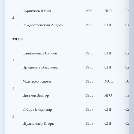
Коршунов Юрий
1960
ЛГО
Гатч
4
Рождественский Андрей
1958
СПГ
Санк
MD60
Епифаненков Сергей
1956
СПГ
Санк
1
Прудников Владимир
1950
СПГ
Санк
Мхитарян Карен
1955
МСО
Элек
2
Цветков Виктор
1953
ЯРО
Рыби
Рябцов Владимир
1957
СПГ
Санк
3
Шульклепер Игорь
1958
СПГ
Санк