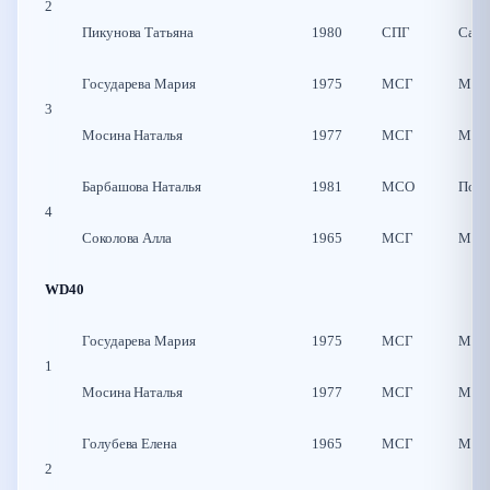
2
Пикунова Татьяна
1980
СПГ
Санк
Государева Мария
1975
МСГ
Моск
3
Мосина Наталья
1977
МСГ
Моск
Барбашова Наталья
1981
МСО
Подо
4
Соколова Алла
1965
МСГ
Моск
WD40
Государева Мария
1975
МСГ
Моск
1
Мосина Наталья
1977
МСГ
Моск
Голубева Елена
1965
МСГ
Моск
2