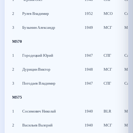
2
Рулев Владимир
1952
МСО
Солн
3
Бузынин Александр
1949
МСГ
Моск
MS70
1
Городецкий Юрий
1947
СПГ
Санк
2
Дурицин Виктор
1948
МСГ
Моск
3
Погодаев Владимир
1947
СПГ
Санк
MS75
1
Сосимович Николай
1940
BLR
Мин
2
Васильев Валерий
1940
МСГ
Моск