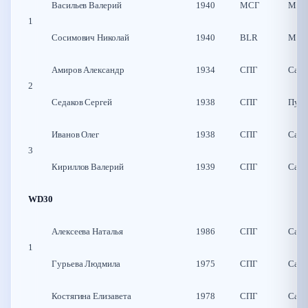
Васильев Валерий
1940
МСГ
Моск
1
Сосимович Николай
1940
BLR
Мин
Амиров Александр
1934
СПГ
Санк
2
Седаков Сергей
1938
СПГ
Пуш
Иванов Олег
1938
СПГ
Санк
3
Кириллов Валерий
1939
СПГ
Санк
WD30
Алексеева Наталья
1986
СПГ
Санк
1
Гурьева Людмила
1975
СПГ
Санк
Костягина Елизавета
1978
СПГ
Санк