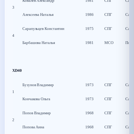
Ковалев Александр
1981
СПГ
Санк
3
Алексеева Наталья
1986
СПГ
Санк
Сарапульцев Константин
1975
СПГ
Санк
4
Барбашова Наталья
1981
МСО
Подо
XD40
Бузунов Владимир
1973
СПГ
Санк
1
Кончакова Ольга
1973
СПГ
Санк
Попов Владимир
1968
СПГ
Санк
2
Попова Анна
1968
СПГ
Санк