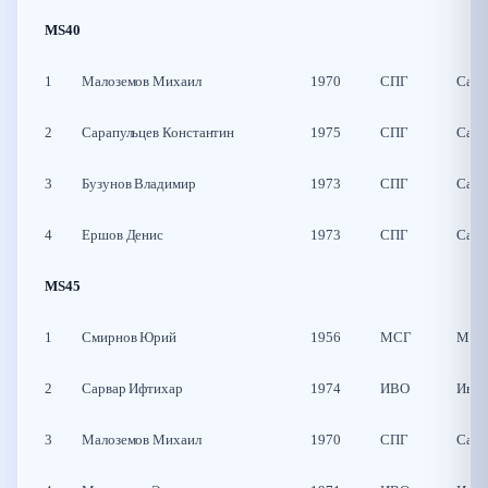
MS40
1
Малоземов Михаил
1970
СПГ
Санк
2
Сарапульцев Константин
1975
СПГ
Санк
3
Бузунов Владимир
1973
СПГ
Санк
4
Ершов Денис
1973
СПГ
Санк
MS45
1
Смирнов Юрий
1956
МСГ
Моск
2
Сарвар Ифтихар
1974
ИВО
Иван
3
Малоземов Михаил
1970
СПГ
Санк