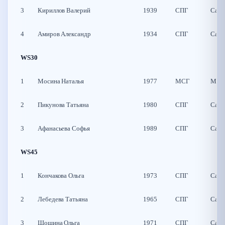
3
Кириллов Валерий
1939
СПГ
Санк
4
Амиров Александр
1934
СПГ
Санк
WS30
1
Мосина Наталья
1977
МСГ
Моск
2
Пикунова Татьяна
1980
СПГ
Санк
3
Афанасьева Софья
1989
СПГ
Санк
WS45
1
Кончакова Ольга
1973
СПГ
Санк
2
Лебедева Татьяна
1965
СПГ
Санк
3
Шошина Ольга
1971
СПГ
Санк