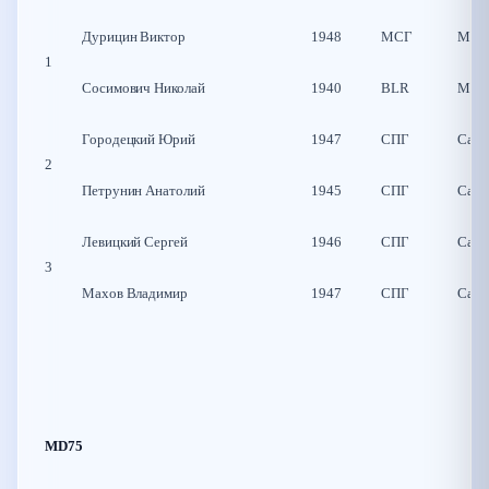
Дурицин Виктор
1948
МСГ
Моск
1
Сосимович Николай
1940
BLR
Мин
Городецкий Юрий
1947
СПГ
Санк
2
Петрунин Анатолий
1945
СПГ
Санк
Левицкий Сергей
1946
СПГ
Санк
3
Махов Владимир
1947
СПГ
Санк
MD75