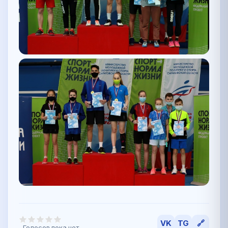
VK
TG
🔗
Голосов пока нет