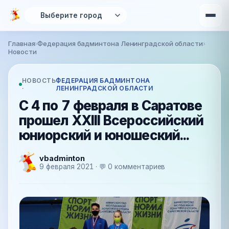
Перейти к основному содержанию
Главная
›
Федерация бадминтона Ленинградской области
›
Вы здесь
Новости
НОВОСТЬ
ФЕДЕРАЦИЯ БАДМИНТОНА
·
ЛЕНИНГРАДСКОЙ ОБЛАСТИ
С 4 по 7 февраля в Саратове
прошел XXIII Всероссийский
юниорский и юношеский...
vbadminton
9 февраля 2021 · 💬 0 комментариев