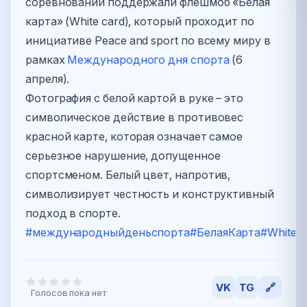
соревнований поддержали флешмоб «Белая
карта» (White card), который проходит по
инициативе Peace and sport по всему миру в
рамках
Международного дня спорта
(6
апреля).
Фотография с белой картой в руке – это
символическое действие в противовес
красной карте, которая означает самое
серьезное нарушение, допущенное
спортсменом. Белый цвет, напротив,
символизирует честность и конструктивный
подход в спорте.
#международныйденьспорта
#БелаяКарта
#WhiteC
VK
TG
🔗
Голосов пока нет