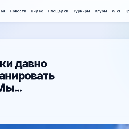
ная
Новости
Видео
Площадки
Турниры
Клубы
Wiki
Т
ки давно
ланировать
ы...