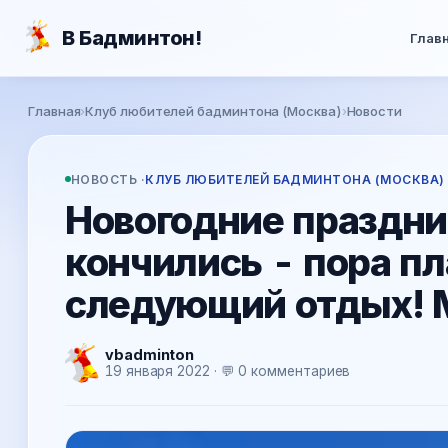
Перейти к основному содержанию
В Бадминтон!
Глав
Вы здесь
Главная
›
Клуб любителей бадминтона (Москва)
›
Новости
НОВОСТЬ ·
КЛУБ ЛЮБИТЕЛЕЙ БАДМИНТОНА (МОСКВА)
Новогодние праздни
кончились - пора п
следующий отдых! М
vbadminton
19 января 2022 · 💬 0 комментариев