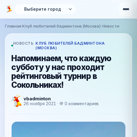
Перейти к основному содержанию
Главная
›
Клуб любителей бадминтона (Москва)
›
Новости
Вы здесь
НОВОСТЬ
КЛУБ ЛЮБИТЕЛЕЙ БАДМИНТОНА
·
(МОСКВА)
Напоминаем, что каждую
субботу у нас проходит
рейтинговый турнир в
Сокольниках!
vbadminton
26 ноября 2021 · 💬 0 комментариев