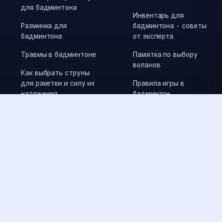
для бадминтона
Инвентарь для
Разминка для
бадминтона - советы
бадминтона
от эксперта
Травмы в бадминтоне
Памятка по выбору
воланов
Как выбрать струны
для ракетки и силу их
Правила игры в
натяжения
бадминтон
Как выбрать воланы
Как получить разряд
для покупки
по бадминтону
Организаторам и любителям