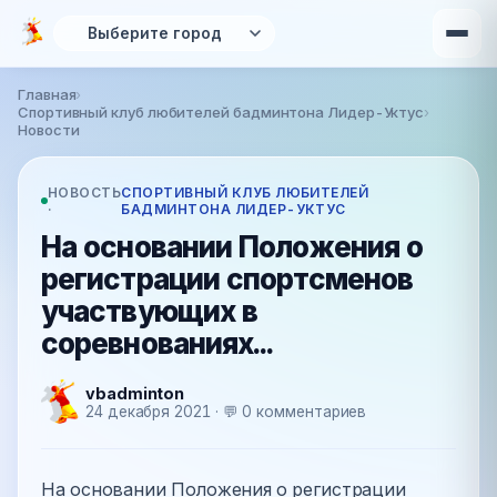
Перейти к основному содержанию
Главная
›
Вы здесь
Спортивный клуб любителей бадминтона Лидер-Уктус
›
Новости
НОВОСТЬ
СПОРТИВНЫЙ КЛУБ ЛЮБИТЕЛЕЙ
·
БАДМИНТОНА ЛИДЕР-УКТУС
На основании Положения о
регистрации спортсменов
участвующих в
соревнованиях...
vbadminton
24 декабря 2021 · 💬 0 комментариев
На основании Положения о регистрации