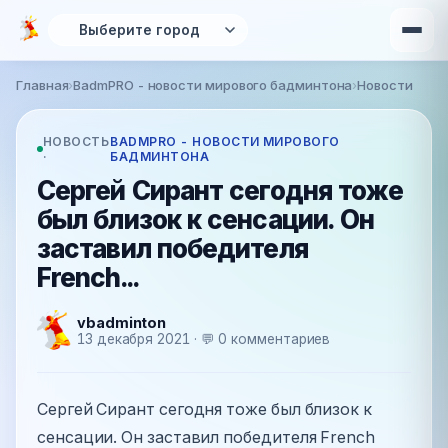
Перейти к основному содержанию
Главная
›
BadmPRO - новости мирового бадминтона
›
Новости
Вы здесь
НОВОСТЬ
BADMPRO - НОВОСТИ МИРОВОГО
·
БАДМИНТОНА
Сергей Сирант сегодня тоже
был близок к сенсации. Он
заставил победителя
French...
vbadminton
13 декабря 2021 · 💬 0 комментариев
Сергей Сирант сегодня тоже был близок к
сенсации. Он заставил победителя French