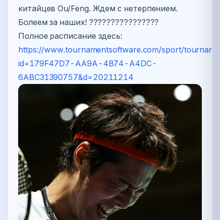
китайцев Ou/Feng. Ждем с нетерпением.
Болеем за наших! ????????????????
Полное расписание здесь:
https://www.tournamentsoftware.com/sport/tournam
id=179F47D7-AA9A-4B74-A4DC-
6ABC31390757&d=20211214