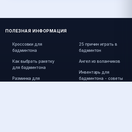
ПОЛЕЗНАЯ ИНФОРМАЦИЯ
Кроссовки для
25 причин играть в
бадминтона
бадминтон
Как выбрать ракетку
Ангел из воланчиков
для бадминтона
Инвентарь для
Разминка для
бадминтона - советы
бадминтона
от эксперта
Травмы в бадминтоне
Памятка по выбору
воланов
Как выбрать струны
для ракетки и силу их
Правила игры в
натяжения
бадминтон
Как выбрать воланы
Как получить разряд