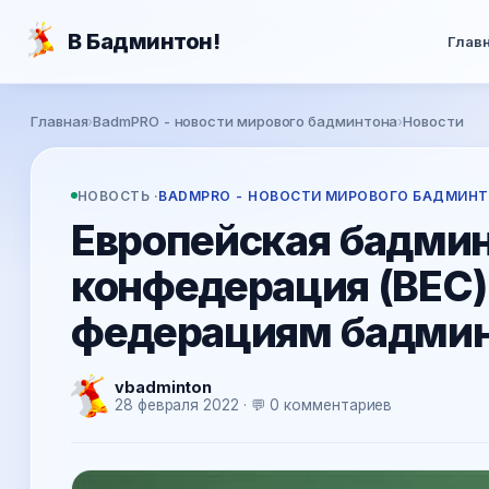
Перейти к основному содержанию
В Бадминтон!
Глав
Вы здесь
Главная
›
BadmPRO - новости мирового бадминтона
›
Новости
НОВОСТЬ ·
BADMPRO - НОВОСТИ МИРОВОГО БАДМИН
Европейская бадми
конфедерация (BEC)
федерациям бадминт
vbadminton
28 февраля 2022 · 💬 0 комментариев