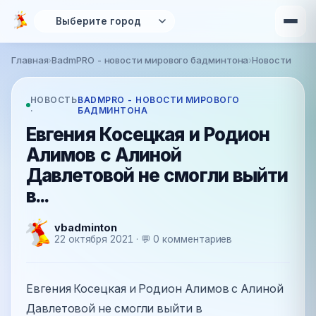
Перейти к основному содержанию
Главная
›
BadmPRO - новости мирового бадминтона
›
Новости
Вы здесь
НОВОСТЬ
BADMPRO - НОВОСТИ МИРОВОГО
·
БАДМИНТОНА
Евгения Косецкая и Родион
Алимов с Алиной
Давлетовой не смогли выйти
в...
vbadminton
22 октября 2021 · 💬 0 комментариев
Евгения Косецкая и Родион Алимов с Алиной
Давлетовой не смогли выйти в