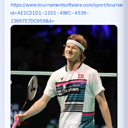
https://www.tournamentsoftware.com/sport/tournam
id=AE1C21D1-1201-498C-A539-
23667E7DC959&d=