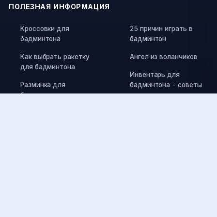
ПОЛЕЗНАЯ ИНФОРМАЦИЯ
Кроссовки для
25 причин играть в
бадминтона
бадминтон
Как выбрать ракетку
Ангел из воланчиков
для бадминтона
Инвентарь для
Разминка для
бадминтона - советы
бадминтона
от эксперта
Травмы в бадминтоне
Памятка по выбору
воланов
Как выбрать струны
для ракетки и силу их
Правила игры в
натяжения
бадминтон
Как выбрать воланы
Как получить разряд
для покупки
по бадминтону