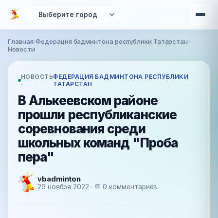
Перейти к основному содержанию
Главная
›
Федерация бадминтона республики Татарстан
›
Вы здесь
Новости
НОВОСТЬ
ФЕДЕРАЦИЯ БАДМИНТОНА РЕСПУБЛИКИ
·
ТАТАРСТАН
В Алькеевском районе
прошли республиканские
соревнования среди
школьных команд "Проба
пера"
vbadminton
29 ноября 2022 · 💬 0 комментариев