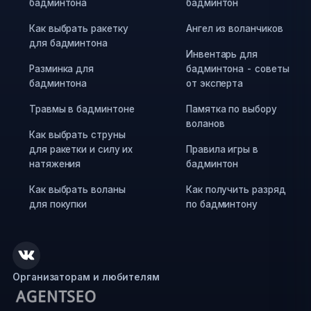
бадминтона
бадминтон
Как выбрать ракетку
Ангел из воланчиков
для бадминтона
Инвентарь для
Разминка для
бадминтона - советы
бадминтона
от эксперта
Травмы в бадминтоне
Памятка по выбору
воланов
Как выбрать струны
для ракетки и силу их
Правила игры в
натяжения
бадминтон
Как выбрать воланы
Как получить разряд
для покупки
по бадминтону
Организаторам и любителям