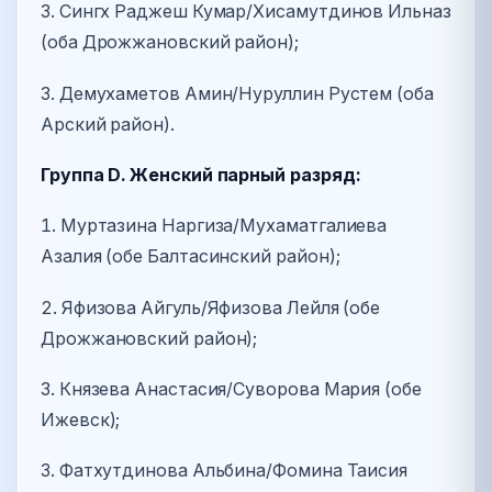
3. Сингх Раджеш Кумар/Хисамутдинов Ильназ
(оба Дрожжановский район);
3. Демухаметов Амин/Нуруллин Рустем (оба
Арский район).
Группа D. Женский парный разряд:
1. Муртазина Наргиза/Мухаматгалиева
Азалия (обе Балтасинский район);
2. Яфизова Айгуль/Яфизова Лейля (обе
Дрожжановский район);
3. Князева Анастасия/Суворова Мария (обе
Ижевск);
3. Фатхутдинова Альбина/Фомина Таисия