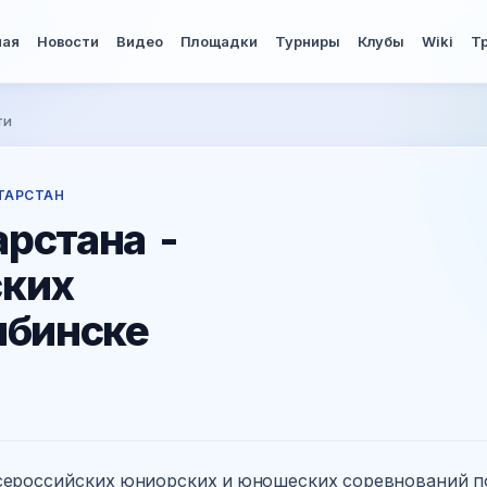
ная
Новости
Видео
Площадки
Турниры
Клубы
Wiki
Т
ти
ТАРСТАН
рстана -
ских
ябинске
сероссийских юниорских и юношеских соревнований п