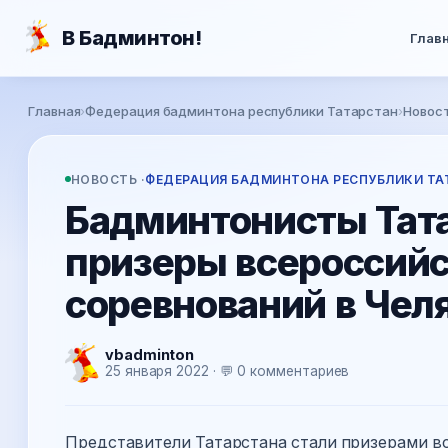
Перейти к основному содержанию
В Бадминтон!
Глав
Вы здесь
Главная
›
Федерация бадминтона республики Татарстан
›
Новос
НОВОСТЬ ·
ФЕДЕРАЦИЯ БАДМИНТОНА РЕСПУБЛИКИ ТА
Бадминтонисты Тата
призеры всероссий
соревнований в Чел
vbadminton
25 января 2022 · 💬 0 комментариев
Представители Татарстана стали призерами в