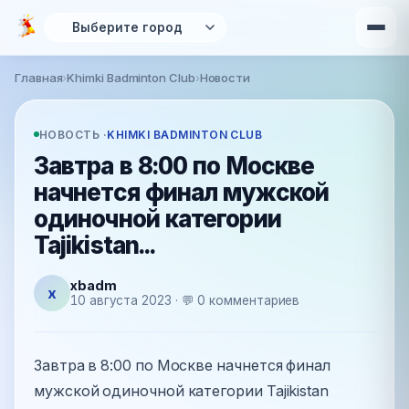
Перейти к основному содержанию
Главная
›
Khimki Badminton Club
›
Новости
Вы здесь
НОВОСТЬ ·
KHIMKI BADMINTON CLUB
Завтра в 8:00 по Москве
начнется финал мужской
одиночной категории
Tajikistan...
xbadm
x
10 августа 2023 · 💬 0 комментариев
Завтра в 8:00 по Москве начнется финал
мужской одиночной категории Tajikistan