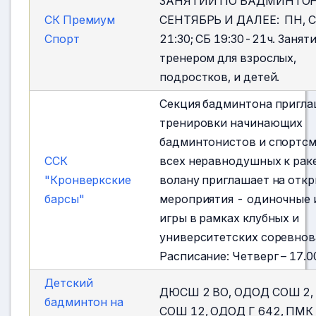
ЗАНЯТИЙ ПО БАДМИНТОН
СК Премиум
СЕНТЯБРЬ И ДАЛЕЕ: ПН, С
Спорт
21:30; СБ 19:30-21ч. Заняти
тренером для взрослых,
подростков, и детей.
Секция бадминтона пригла
тренировки начинающих
бадминтонистов и спортсм
ССК
всех неравнодушных к рак
"Кронверкские
волану приглашает на отк
барсы"
мероприятия - одиночные 
игры в рамках клубных и
университетских соревнов
Расписание: Четверг – 17.0
Детский
ДЮСШ 2 ВО, ОДОД СОШ 2,
бадминтон на
СОШ 12, ОДОД Г 642, ПМК