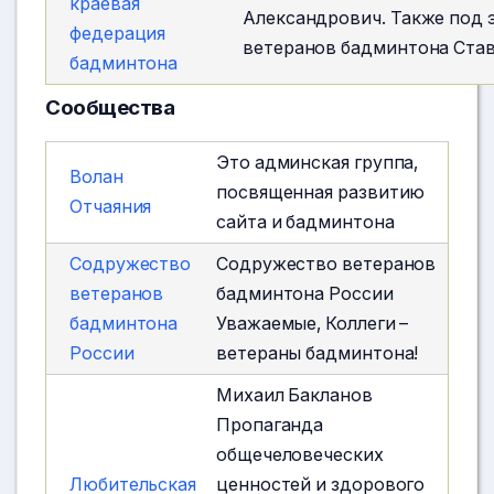
краевая
Александрович. Также под 
федерация
ветеранов бадминтона Став
бадминтона
Сообщества
Это админская группа,
Волан
посвященная развитию
Отчаяния
сайта и бадминтона
Содружество
Содружество ветеранов
ветеранов
бадминтона России
бадминтона
Уважаемые, Коллеги –
России
ветераны бадминтона!
Михаил Бакланов
Пропаганда
общечеловеческих
Любительская
ценностей и здорового