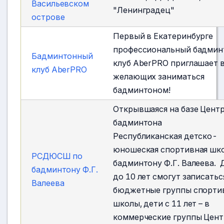
Васильевском
"Ленинградец"
острове
Первый в Екатеринбурге
профессиональный бадми
Бадминтонный
клуб AberPRO приглашает 
клуб AberPRO
желающих заниматься
бадминтоном!
Открывшаяся на базе Цент
бадминтона
Республиканская детско-
юношеская спортивная шко
РСДЮСШ по
бадминтону Ф.Г. Валеева. 
бадминтону Ф.Г.
до 10 лет смогут записатьс
Валеева
бюджетные группы спорти
школы, дети с 11 лет – в
коммерческие группы Цент