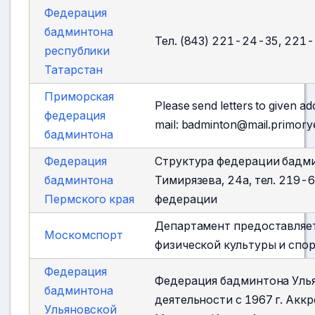
Федерация
бадминтона
Тел. (843) 221-24-35, 221
республики
Татарстан
Приморская
Please send letters to given 
федерация
mail:
badminton@mail.primory
бадминтона
Федерация
Структура федерации бадми
бадминтона
Тимирязева, 24а, тел. 219-
Пермского края
федерации
Департамент предоставляет
Москомспорт
физической культуры и спор
Федерация
Федерация бадминтона Улья
бадминтона
деятельности с 1967 г. Акк
Ульяновской