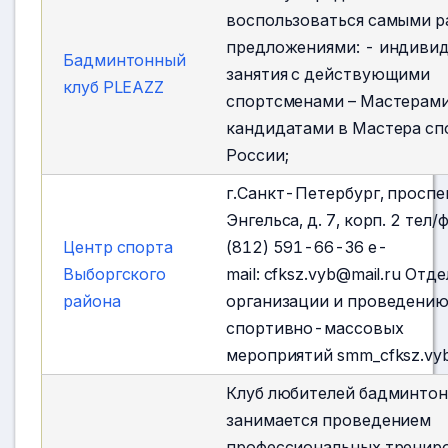
воспользоваться самыми 
предложениями: - индиви
Бадминтонный
занятия с действующими
клуб PLEAZZ
спортсменами – Мастерами
кандидатами в Мастера сп
России;
г.Санкт-Петербург, проспе
Энгельса, д. 7, корп. 2 тел/
Центр спорта
(812) 591-66-36 e-
Выборгского
mail:
cfksz.vyb@mail.ru
Отде
района
организации и проведени
спортивно-массовых
мероприятий
smm_cfksz.vy
Клуб любителей бадминтон
занимается проведением
профессиональных тренир