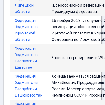
Липецкой
(Всероссийской федерации 
области
Президиума федерации.
Федерация
19 ноября 2012 г. получено
бадминтона
регистрации общественной
Иркутской
Иркутской области» в Упр
области
Федерации по Иркутской об
Федерация
бадминтона
Запись на тренировки и W
Республики
Дагестан
Федерация
Хочешь заниматься бадминт
бадминтона
Михайлович, Председатель
Республики
России. Мастер спорта межд
Башкортостан
чемпионом СССР и России п
Федерация