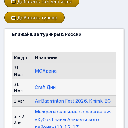
Добавить зал для игры
Добавить турнир
Ближайшие турниры в России
Название
Когда
31
МСАрена
Июл
31
Craft Дин
Июл
AirBadminton Fest 2026. Khimki BC
1 Авг
Межрегиональные соревнования
2
-
3
«Кубок Главы Алькеевского
Aug
района» (13, 15, 17)