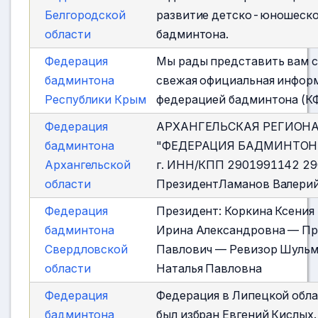
Белгородской
развитие детско-юношеског
области
бадминтона.
Федерация
Мы рады представить вам с
бадминтона
свежая официальная инфор
Республики Крым
федерацией бадминтона (КФ
Федерация
АРХАНГЕЛЬСКАЯ РЕГИОН
бадминтона
"ФЕДЕРАЦИЯ БАДМИНТОНА" 
Архангельской
г. ИНН/КПП 2901991142 29
области
ПрезидентЛаманов Валери
Федерация
Президент: Коркина Ксения
бадминтона
Ирина Александровна — Пр
Свердловской
Павлович — Ревизор Шульм
области
Наталья Павловна
Федерация
Федерация в Липецкой обла
бадминтона
был избран Евгений Кислых