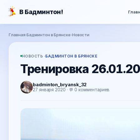
Перейти к основному содержанию
В Бадминтон!
Глав
Вы здесь
Главная
›
Бадминтон в Брянске
›
Новости
НОВОСТЬ ·
БАДМИНТОН В БРЯНСКЕ
Тренировка 26.01.2
badminton_bryansk_32
27 января 2020 · 💬 0 комментариев