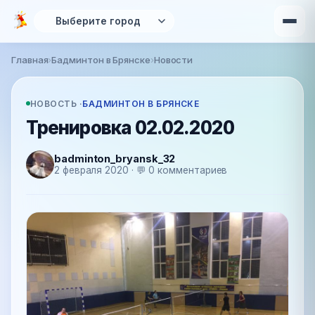
Перейти к основному содержанию
Главная
›
Бадминтон в Брянске
›
Новости
Вы здесь
НОВОСТЬ ·
БАДМИНТОН В БРЯНСКЕ
Тренировка 02.02.2020
badminton_bryansk_32
2 февраля 2020 · 💬 0 комментариев