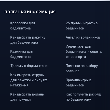
ПОЛЕЗНАЯ ИНФОРМАЦИЯ
Кроссовки для
25 причин играть в
бадминтона
бадминтон
Как выбрать ракетку
Ангел из воланчиков
для бадминтона
Инвентарь для
Разминка для
бадминтона - советы
бадминтона
от эксперта
Травмы в бадминтоне
Памятка по выбору
воланов
Как выбрать струны
для ракетки и силу их
Правила игры в
натяжения
бадминтон
Как выбрать воланы
Как получить разряд
для покупки
по бадминтону