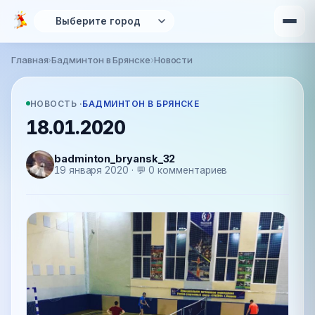
Перейти к основному содержанию
Главная
›
Бадминтон в Брянске
›
Новости
Вы здесь
НОВОСТЬ ·
БАДМИНТОН В БРЯНСКЕ
18.01.2020
badminton_bryansk_32
19 января 2020 · 💬 0 комментариев