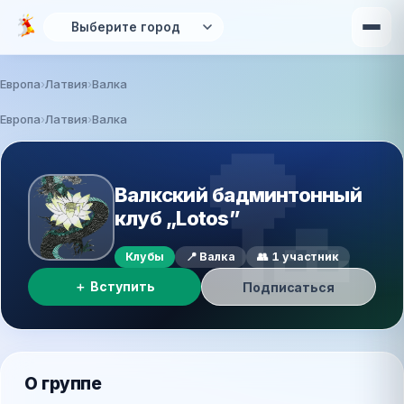
Перейти к основному содержанию
Европа
Латвия
Валка
Вы здесь
Европа
›
Латвия
›
Валка
🏸
Валкский бадминтонный
клуб „Lotos”
Клубы
📍 Валка
👥 1 участник
＋ Вступить
Подписаться
О группе