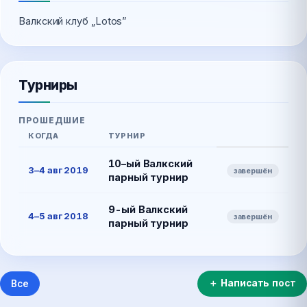
Валкский клуб „Lotos”
Турниры
ПРОШЕДШИЕ
КОГДА
ТУРНИР
10–ый Валкский
3–4 авг 2019
завершён
парный турнир
9-ый Валкский
4–5 авг 2018
завершён
парный турнир
＋ Написать пост
Все