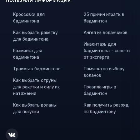
ПОЛЕЗНАЯ ИНФОРМАЦИЯ
Кроссовки для
25 причин играть в
бадминтона
бадминтон
Как выбрать ракетку
Ангел из воланчиков
для бадминтона
Инвентарь для
Разминка для
бадминтона - советы
бадминтона
от эксперта
Травмы в бадминтоне
Памятка по выбору
воланов
Как выбрать струны
для ракетки и силу их
Правила игры в
натяжения
бадминтон
Как выбрать воланы
Как получить разряд
для покупки
по бадминтону