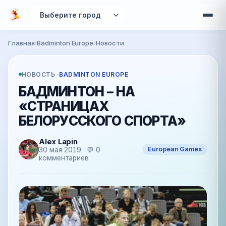
Перейти к основному содержанию
Главная
›
Badminton Europe
›
Новости
Вы здесь
НОВОСТЬ ·
BADMINTON EUROPE
БАДМИНТОН – НА
«СТРАНИЦАХ
БЕЛОРУССКОГО СПОРТА»
Alex Lapin
European Games
30 мая 2019 · 💬 0
комментариев