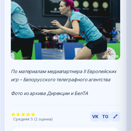
По материалам медиапартнера II Европейских
игр – Белорусского телеграфного агентства
Фото из архива Дирекции и БелТА
VK
TG
🔗
Средняя:
5
(
1
оценка)