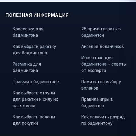
ПОЛЕЗНАЯ ИНФОРМАЦИЯ
Кроссовки для
25 причин играть в
бадминтона
бадминтон
Как выбрать ракетку
Ангел из воланчиков
для бадминтона
Инвентарь для
Разминка для
бадминтона - советы
бадминтона
от эксперта
Травмы в бадминтоне
Памятка по выбору
воланов
Как выбрать струны
для ракетки и силу их
Правила игры в
натяжения
бадминтон
Как выбрать воланы
Как получить разряд
для покупки
по бадминтону