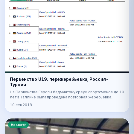
Первенство U19: пережеребьевка, Россия-
Турция
На Первенстве Европы бадминтону среди спортсменов до 19
лет в Таллине была проведена повторная жеребьевка
команд. В ее результате соперник сборной Рос…
10 сен 2018
Новости