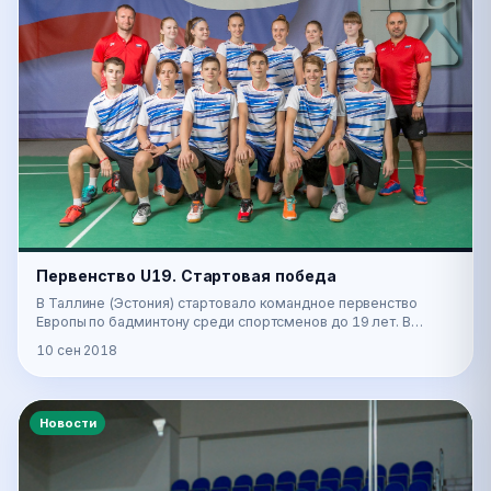
Первенство U19. Стартовая победа
В Таллине (Эстония) стартовало командное первенство
Европы по бадминтону среди спортсменов до 19 лет. В
первый день начались игры группового этапа. Ро…
10 сен 2018
Новости