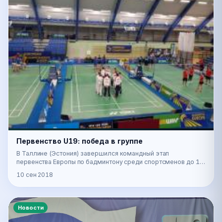
Первенство U19: победа в группе
В Таллине (Эстония) завершился командный этап
первенства Европы по бадминтону среди спортсменов до 19
лет. Россияне, одержав три сухие победы 5-0 над…
10 сен 2018
Новости