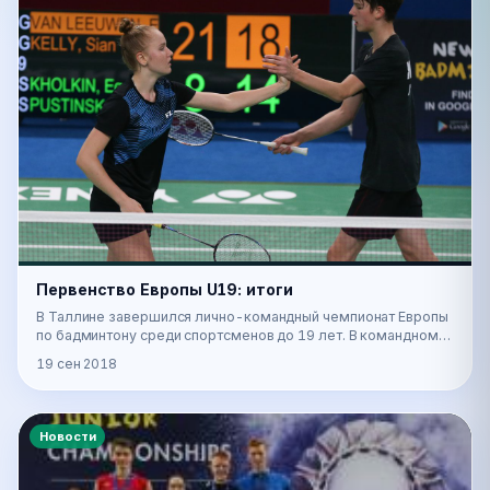
Первенство Европы U19: итоги
В Таллине завершился лично-командный чемпионат Европы
по бадминтону среди спортсменов до 19 лет. В командном
первенстве наши спортсмены завоевали брон…
19 сен 2018
Новости