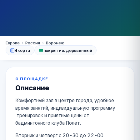
Воронеж
Европа
›
Россия
›
Воронеж
4
корта
покрытие: деревянный
Спортивный зал ВГТУ
★★★★★
4.5
· 2 оценок
+7 (906) 678-68-11
Сайт
О ПЛОЩАДКЕ
Описание
Комфортный зал в центре города, удобное
время занятий, индивидуальную программу
тренировок и приятные цены от
бадминтонного клуба Полет.
Вторник и четверг с 20-30 до 22-00