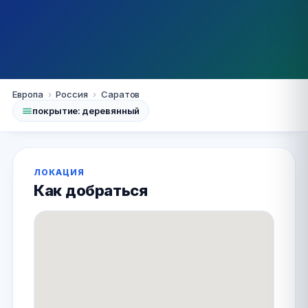
Саратов
Европа
›
Россия
›
Саратов
покрытие: деревянный
СК Строитель
+7 (8452) 92-98-35
ЛОКАЦИЯ
Как добраться