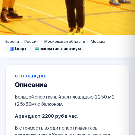
Москва
Европа
›
Россия
›
Московская область
›
Москва
1
корт
покрытие: линолиум
Спортивный зал на
Галушкина
О ПЛОЩАДКЕ
+7 (915) 464-17-14
Описание
Большой спортивный зал площадью 1250 м2
(25х60м) с балконом.
Аренда от 2200 руб в час.
В стоимость входит спортинвентарь,