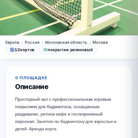
Москва
Европа
›
Россия
›
Московская область
›
Москва
12
кортов
покрытие: резиновый
СК Good:Win
★★★★★
5.0
· 1 оценок
+7 495 106 16 66
Сайт
О ПЛОЩАДКЕ
Описание
Просторный зал с профессиональным игровым
покрытием для бадминтона, оснащенные
раздевалки, уютное кафе и гостеприимный
персонал.
Занятия по бадминтону для взрослых и
детей. Аренда корта.