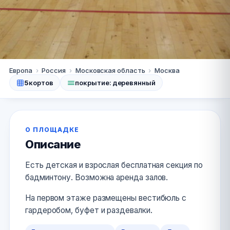
Москва
Европа
›
Россия
›
Московская область
›
Москва
5
кортов
покрытие: деревянный
ФОК "Семья"
★★★
★
★
3.0
· 3 оценок
+7 (999) 841-52-98
Сайт
О ПЛОЩАДКЕ
Описание
Есть детская и взрослая бесплатная секция по
бадминтону. Возможна аренда залов.
На первом этаже размещены вестибюль с
гардеробом, буфет и раздевалки.