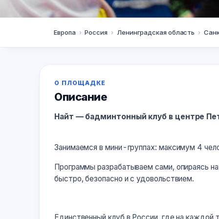
Санкт-Петербург
Европа
›
Россия
›
Ленинградская область
›
Сан
Найт Бадминто
Badminton Club
О ПЛОЩАДКЕ
Описание
+79930717310
Найт Бадминтон (Night 
Найт — бадминтонный клуб в центре Пет
Занимаемся в мини-группах: максимум 4 чело
Программы разрабатываем сами, опираясь на
быстро, безопасно и с удовольствием.
Единственный клуб в России, где на каждой