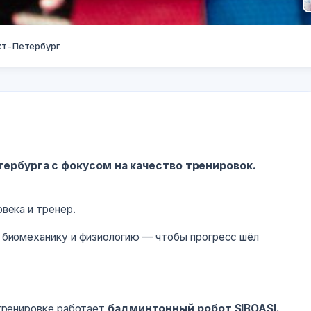
кт-Петербург
н (Night
)
Badminton)
ербурга с фокусом на качество тренировок.
века и тренер.
 биомеханику и физиологию — чтобы прогресс шёл
 тренировке работает
бадминтонный робот SIBOASI.