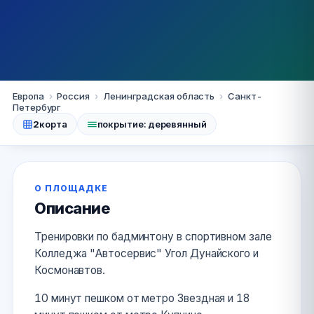
Санкт-Петербург
Европа
›
Россия
›
Ленинградская область
›
Санкт-
Петербург
Колледж "Автосервис"
2
корта
покрытие: деревянный
89522406150
vk
О ПЛОЩАДКЕ
Описание
Тренировки по бадминтону в спортивном зале
Колледжа "Автосервис" Угол Дунайского и
Космонавтов.
10 минут пешком от метро Звездная и 18