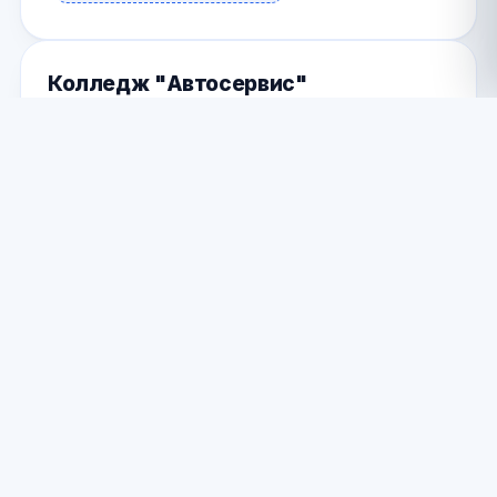
Колледж "Автосервис"
Санкт-Петербург
АДРЕС
космонавтов 69 Санкт-Петербург ,
Санкт-Петербург Россия
ТЕЛЕФОН
89522406150
Позвонить
vk
Нашли ошибку?