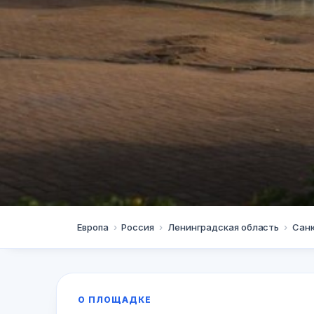
Санкт-Петербург
Европа
›
Россия
›
Ленинградская область
›
Сан
Бадминтон на 
О ПЛОЩАДКЕ
★★★★★
5.0
+79219061117
· 1 оценок