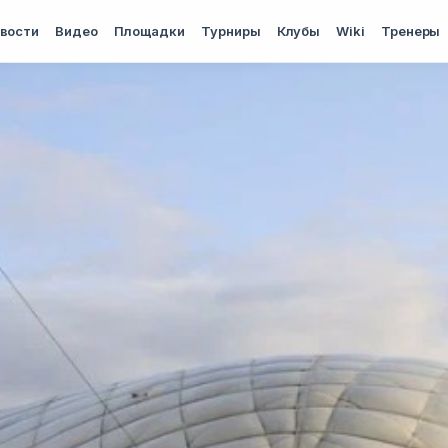
вости
Видео
Площадки
Турниры
Клубы
Wiki
Тренеры