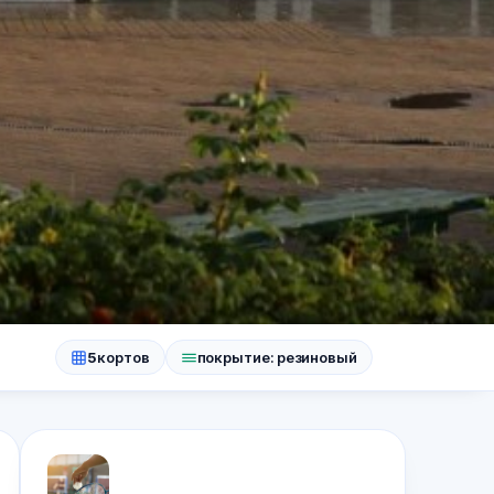
5
кортов
покрытие: резиновый