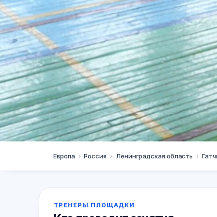
Гатчина
Европа
›
Россия
›
Ленинградская область
›
Гатч
ДФК ПИЯФ
ТРЕНЕРЫ ПЛОЩАДКИ
8 (81371) 3-52-39