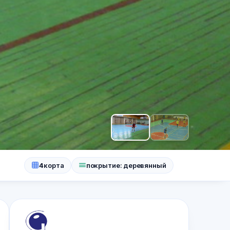
4
корта
покрытие: деревянный