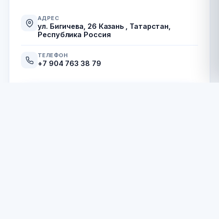
АДРЕС
ул. Бигичева, 26 Казань , Татарстан,
Республика Россия
ТЕЛЕФОН
+7 904 763 38 79
Позвонить
Сайт
Нашли ошибку?
Неточность в описании, контактах или часах
работы? Сообщите нам.
Сообщить →