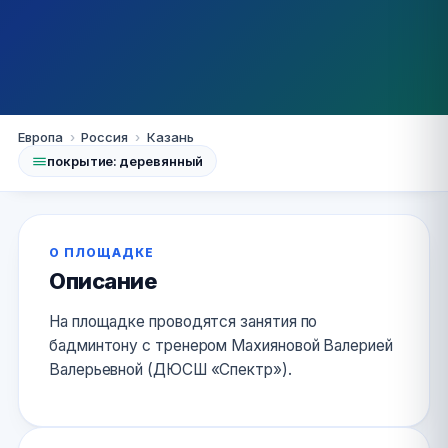
Казань
Европа
›
Россия
›
Казань
покрытие: деревянный
МБОУ «СОШ №174»
Советского района
О ПЛОЩАДКЕ
+7 904 763 38 79
Сайт
Описание
На площадке проводятся занятия по
бадминтону с тренером Махияновой Валерией
Валерьевной (ДЮСШ «Спектр»).