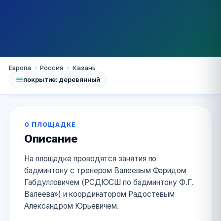
Казань
Европа
›
Россия
›
Казань
покрытие: деревянный
МБОУ «Лицей №116
им.М.И.Махмутова»
Вахитовского района
О ПЛОЩАДКЕ
Описание
+7 950 312 36 89 +7 917 869 56 82
На площадке проводятся занятия по
Сайт
бадминтону с тренером Валеевым Фаридом
Габдулловичем (РСДЮСШ по бадминтону Ф.Г.
Валеева») и координатором Радостевым
Александром Юрьевичем.