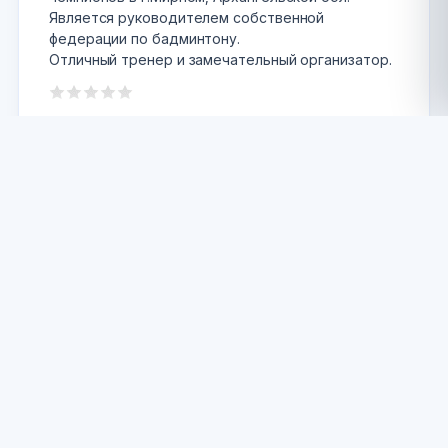
Является руководителем собственной
федерации по бадминтону.
Отличный тренер и замечательный организатор.
ответить
Оставить комментарий
СШОР "Труд"
Калуга
АДРЕС
ул. Подгорная, 57а Калуга , Калужская
область Россия