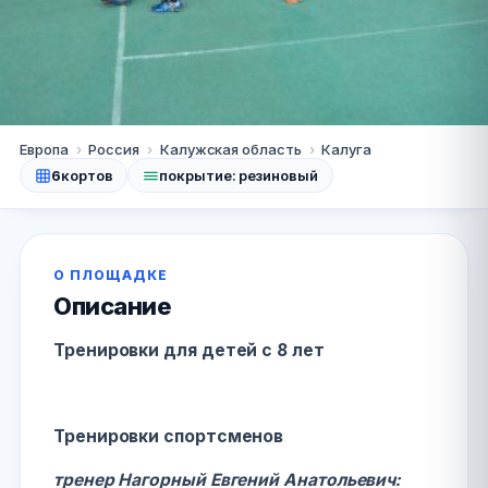
Калуга
Европа
›
Россия
›
Калужская область
›
Калуга
6
кортов
покрытие: резиновый
СШОР "Труд"
★★★★★
5.0
· 1 оценок
+7 (915) 891-42-84
Сайт
О ПЛОЩАДКЕ
Описание
Тренировки для детей с 8 лет
Тренировки спортсменов
тренер Нагорный Евгений Анатольевич: